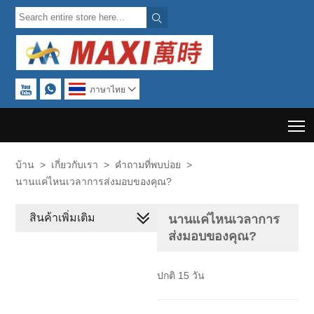



ภาษาไทย

T
บ้าน
>
เกี่ยวกับเรา
>
คำถามที่พบบ่อย
>
นานแค่ไหนเวลาการส่งมอบของคุณ?
สินค้าเพิ่มเติม
นานแค่ไหนเวลาการ
ส่งมอบของคุณ?
ปกติ 15 วัน