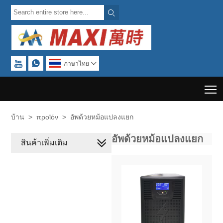



ภาษาไทย

T
บ้าน
>
προϊόν
>
อัพด้วยหม้อแปลงแยก
อัพด้วยหม้อแปลงแยก
สินค้าเพิ่มเติม