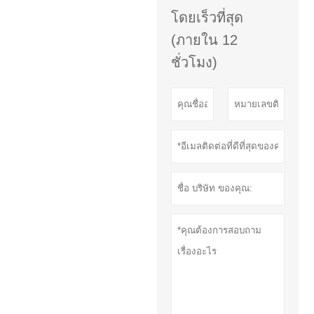
โดยเร็วที่สุด
(ภายใน 12
ชั่วโมง)